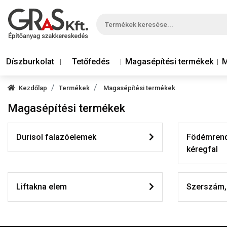
Díszburkolat
Tetőfedés
Magasépítési termékek
M
Kezdőlap
Termékek
Magasépítési termékek
Magasépítési termékek
Durisol falazóelemek
Födémrend
kéregfal
Liftakna elem
Szerszám, 