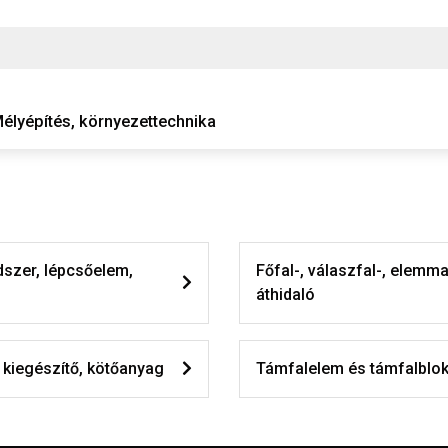
élyépítés, környezettechnika
szer, lépcsőelem,
Főfal-, válaszfal-, elemm
áthidaló
kiegészítő, kötőanyag
Támfalelem és támfalblo