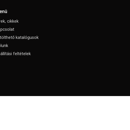
enü
rek, cikkek
pcsolat
tölthető katalógusok
lunk
állítási feltételek