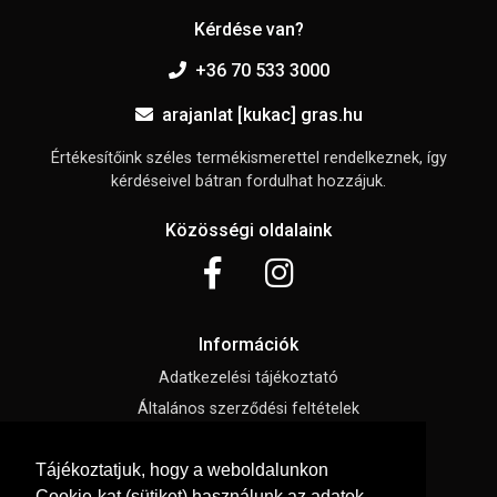
Kérdése van?
+36 70 533 3000
arajanlat [kukac] gras.hu
Értékesítőink széles termékismerettel rendelkeznek, így
kérdéseivel bátran fordulhat hozzájuk.
Közösségi oldalaink
Információk
Adatkezelési tájékoztató
Általános szerződési feltételek
Elállási nyilatkozat
Tájékoztatjuk, hogy a weboldalunkon
Impresszum
Cookie-kat (sütiket) használunk az adatok