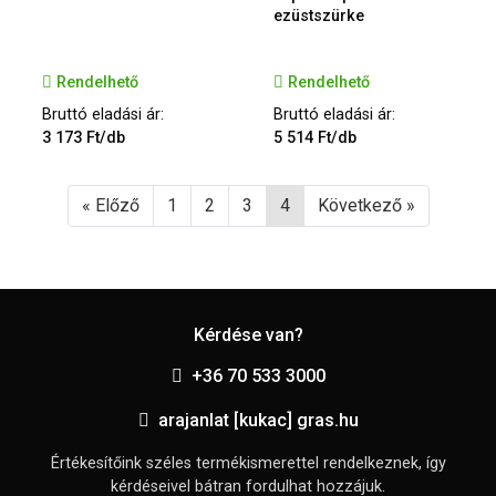
ezüstszürke
Rendelhető
Rendelhető
Bruttó eladási ár:
Bruttó eladási ár:
3 173 Ft/db
5 514 Ft/db
« Előző
1
2
3
4
Következő »
Kérdése van?
+36 70 533 3000
arajanlat [kukac] gras.hu
Értékesítőink széles termékismerettel rendelkeznek, így
kérdéseivel bátran fordulhat hozzájuk.