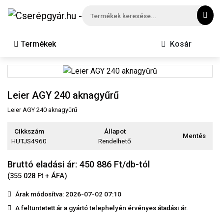
Termékek
Kosár
Leier AGY 240 aknagyűrű
Leier AGY 240 aknagyűrű
Cikkszám
Állapot
Mentés
HUTJS4960
Rendelhető
Bruttó eladási ár: 450 886
Ft/db-tól
(355 028 Ft + ÁFA)
Árak módosítva: 2026-07-02 07:10
A feltüntetett ár a gyártó telephelyén érvényes átadási ár.