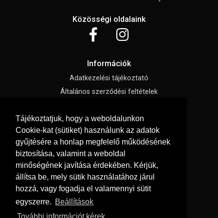
Közösségi oldalaink
Információk
Adatkezelési tájékoztató
Általános szerződési feltételek
Elállási nyilatkozat
Tájékoztatjuk, hogy a weboldalunkon
Impresszum
Cookie-kat (sütiket) használunk az adatok
Süti beállítások
gyűjtésére a honlap megfelelő működésének
biztosítása, valamint a weboldal
Menü
minőségének javítása érdekében. Kérjük,
állítsa be, mely sütik használatához járul
Hírek, cikkek
hozzá, vagy fogadja el valamennyi sütit
Kapcsolat
egyszerre.
Beállítások
Letölthető katalógusok
További információt kérek
Rólunk