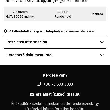
Leier AGY 160/150 L/G aknagyűrű, gumigyűrűvel is építhető
Cikkszám
Állapot
Mentés
HUTJS5026-inaktív,
Rendelhető
A feltüntetett ár a gyártó telephelyén érvényes átadási ár.
Részletek információk
Letölthető dokumentumok
Kérdése van?
+36 70 533 3000
arajanlat [kukac] gras.hu
Értékesítőink széles termékismerettel rendelkeznek, így
kérdéseivel bátran fordulhat hozzájuk.