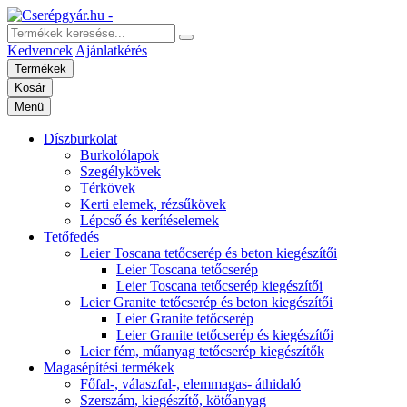
Kedvencek
Ajánlatkérés
Termékek
Kosár
Menü
Díszburkolat
Burkolólapok
Szegélykövek
Térkövek
Kerti elemek, rézsűkövek
Lépcső és kerítéselemek
Tetőfedés
Leier Toscana tetőcserép és beton kiegészítői
Leier Toscana tetőcserép
Leier Toscana tetőcserép kiegészítői
Leier Granite tetőcserép és beton kiegészítői
Leier Granite tetőcserép
Leier Granite tetőcserép és kiegészítői
Leier fém, műanyag tetőcserép kiegészítők
Magasépítési termékek
Főfal-, válaszfal-, elemmagas- áthidaló
Szerszám, kiegészítő, kötőanyag