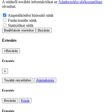
A sütikről további információkat az
Adatkezelési tájékoztatóban
olvashat.
Alapműködést biztosító sütik
Funkcionális sütik
Statisztikai sütik
Beállítások mentése
Bezárás
Értesítés
×
Bezárás
Értesítés
×
Tovább nézelődöm
Ajánlatkérés
Értesítés
Bezárás
Kosár
Értesítés