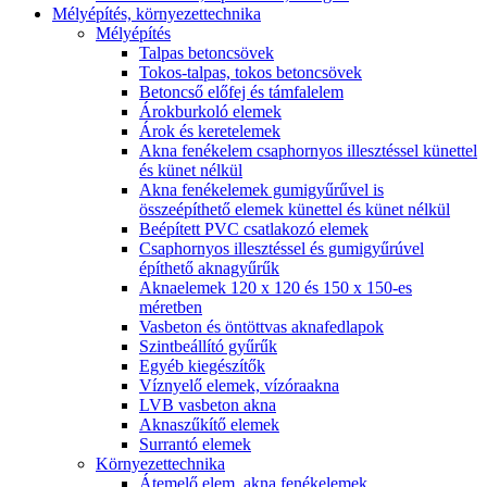
Mélyépítés, környezettechnika
Mélyépítés
Talpas betoncsövek
Tokos-talpas, tokos betoncsövek
Betoncső előfej és támfalelem
Árokburkoló elemek
Árok és keretelemek
Akna fenékelem csaphornyos illesztéssel künettel
és künet nélkül
Akna fenékelemek gumigyűrűvel is
összeépíthető elemek künettel és künet nélkül
Beépített PVC csatlakozó elemek
Csaphornyos illesztéssel és gumigyűrúvel
építhető aknagyűrűk
Aknaelemek 120 x 120 és 150 x 150-es
méretben
Vasbeton és öntöttvas aknafedlapok
Szintbeállító gyűrűk
Egyéb kiegészítők
Víznyelő elemek, vízóraakna
LVB vasbeton akna
Aknaszűkítő elemek
Surrantó elemek
Környezettechnika
Átemelő elem, akna fenékelemek