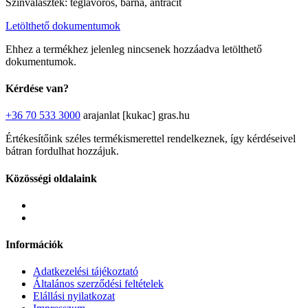
Színválaszték: téglavörös, barna, antracit
Letölthető dokumentumok
Ehhez a termékhez jelenleg nincsenek hozzáadva letölthető
dokumentumok.
Kérdése van?
+36 70 533 3000
arajanlat [kukac] gras.hu
Értékesítőink széles termékismerettel rendelkeznek, így kérdéseivel
bátran fordulhat hozzájuk.
Közösségi oldalaink
Információk
Adatkezelési tájékoztató
Általános szerződési feltételek
Elállási nyilatkozat