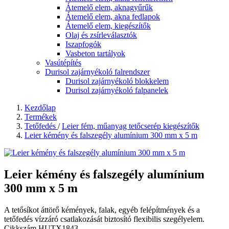
Átemelő elem, aknagyűrűk
Átemelő elem, akna fedlapok
Átemelő elem, kiegészítők
Olaj és zsírleválasztók
Iszapfogók
Vasbeton tartályok
Vasútépítés
Durisol zajárnyékoló falrendszer
Durisol zajárnyékoló blokkelem
Durisol zajárnyékoló falpanelek
Kezdőlap
Termékek
Tetőfedés
/
Leier fém, műanyag tetőcserép kiegészítők
Leier kémény és falszegély alumínium 300 mm x 5 m
Leier kémény és falszegély alumínium
300 mm x 5 m
A tetősíkot áttörő kémények, falak, egyéb felépítmények és a
tetőfedés vízzáró csatlakozását biztosító flexibilis szegélyelem.
Cikkszám
HUTX1843