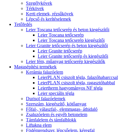
Szegélykövek
Térkövek
Kerti elemek, rézsűkövek
Lépcső és kerítéselemek
Tetőfedés
Leier Toscana tetőcserép és beton kiegészítői
Leier Toscana tetőcserép
Leier Toscana tetőcserép kiegészítői
Leier Granite tetőcserép és beton kiegészítői
Leier Granite tetőcserép
Leier Granite tetőcserép és kiegészítői
Leier fém, műanyag tetőcserép kiegészítők
Magasépítési termékek
Kerámia falazóelem
LeierPLAN csiszolt tégla, falazóhabarccsal
LeierPLAN csiszolt tégla, ragasztóhabbal
Leiertherm hagyományos NF tégla
Leier speciális tégla
Durisol falazóelemek
Szerszám, kiegészítő, kötőanyag
Főfal-, válaszfal-, elemmagas- áthidaló
Zsaluzóelem és egyéb betonelem
Támfalelem és támfalblokk
Liftakna elem
Födémrendszer, lépcsőelem, kéregfal