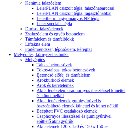
Kerámia falazóelem
LeierPLAN csiszolt tégla, falazóhabarccsal
LeierPLAN csiszolt tégla, ragasztóhabbal
Leiertherm hagyományos NF tégla
Leier speciális tégla
Durisol falazóelemek
Zsaluzóelem és egyéb betonelem
Támfalelem és támfalblokk
Liftakna elem
Födémrendszer, lépcsőelem, kéregfal
Mélyépítés, környezettechnika
Mélyépítés
Talpas betoncsövek
Tokos-talpas, tokos betoncsövek
Betoncső előfej és támfalelem
Árokburkoló elemek
Árok és keretelemek
Akna fenékelem csaphornyos illesztéssel künettel
és künet nélkül
Akna fenékelemek gumigyűrűvel is
összeépíthető elemek künettel és künet nélkül
Beépített PVC csatlakozó elemek
Csaphornyos illesztéssel és gumigyűrúvel
építhető aknagyűrűk
Aknaelemek 120 x 120 és 150 x 150-es