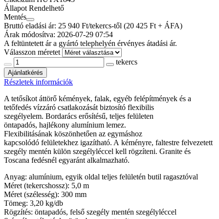
Állapot
Rendelhető
Mentés
Bruttó eladási ár: 25 940
Ft/tekercs-től
(20 425 Ft + ÁFA)
Árak módosítva: 2026-07-29 07:54
A feltüntetett ár a gyártó telephelyén érvényes átadási ár.
Válasszon méretet
tekercs
Ajánlatkérés
Részletek információk
A tetősíkot áttörő kémények, falak, egyéb felépítmények és a
tetőfedés vízzáró csatlakozását biztosító flexibilis
szegélyelem. Bordarács erősítésű, teljes felületen
öntapadós, hajlékony alumínium lemez.
Flexibilitásának köszönhetően az egymáshoz
kapcsolódó felületekhez igazítható. A kéményre, faltestre felvezetett
szegély mentén külön szegélyléccel kell rögzíteni. Granite és
Toscana fedésnél egyaránt alkalmazható.
Anyag: alumínium, egyik oldal teljes felületén butil ragasztóval
Méret (tekercshossz): 5,0 m
Méret (szélesség): 300 mm
Tömeg: 3,20 kg/db
Rögzítés: öntapadós, felső szegély mentén szegélyléccel