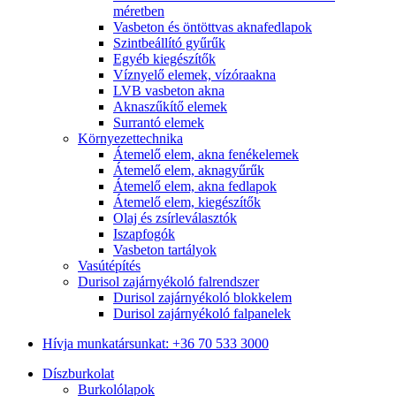
méretben
Vasbeton és öntöttvas aknafedlapok
Szintbeállító gyűrűk
Egyéb kiegészítők
Víznyelő elemek, vízóraakna
LVB vasbeton akna
Aknaszűkítő elemek
Surrantó elemek
Környezettechnika
Átemelő elem, akna fenékelemek
Átemelő elem, aknagyűrűk
Átemelő elem, akna fedlapok
Átemelő elem, kiegészítők
Olaj és zsírleválasztók
Iszapfogók
Vasbeton tartályok
Vasútépítés
Durisol zajárnyékoló falrendszer
Durisol zajárnyékoló blokkelem
Durisol zajárnyékoló falpanelek
Hívja munkatársunkat: +36 70 533 3000
Díszburkolat
Burkolólapok