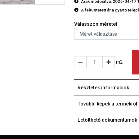
Árak módosítva: 2025-04-17 
A feltüntetett ár a gyártó tele
Válasszon méretet
m2
Részletek információk
További képek a termékről
Letölthető dokumentumok