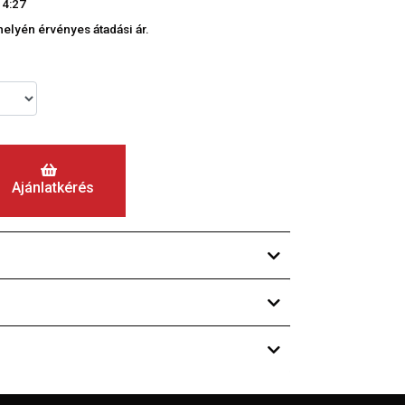
14:27
phelyén érvényes átadási ár.
Ajánlatkérés