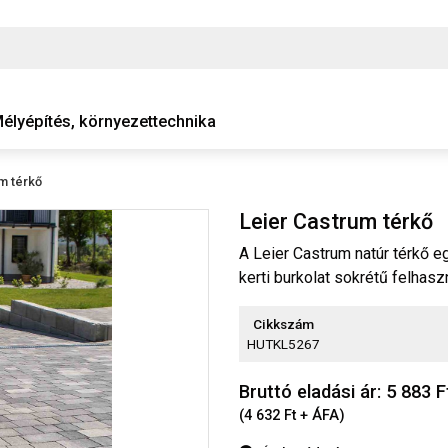
élyépítés, környezettechnika
m térkő
Leier Castrum térkő
A Leier Castrum natúr térkő 
kerti burkolat sokrétű felhasz
Cikkszám
HUTKL5267
Bruttó eladási ár: 5 883
F
(4 632 Ft + ÁFA)