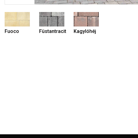
Fuoco
Füstantracit
Kagylóhéj