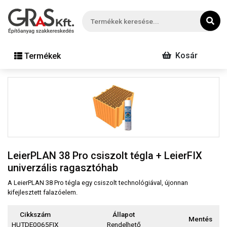
Kosár
Termékek
LeierPLAN 38 Pro csiszolt tégla + LeierFIX
univerzális ragasztóhab
A LeierPLAN 38 Pro tégla egy csiszolt technológiával, újonnan
kifejlesztett falazóelem.
Cikkszám
Állapot
Mentés
HUTDE0065FIX
Rendelhető