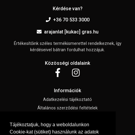
Kérdése van?
+36 70 533 3000
arajanlat [kukac] gras.hu
Értékesítőink széles termékismerettel rendelkeznek, így
kérdéseivel bátran fordulhat hozzájuk.
Közösségi oldalaink
Információk
Adatkezelési tájékoztató
Általános szerződési feltételek
Elállási nyilatkozat
Tájékoztatjuk, hogy a weboldalunkon
Impresszum
Cookie-kat (sütiket) használunk az adatok
Süti beállítások