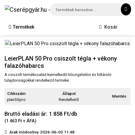
Termékek
Kosár
LeierPLAN 50 Pro csiszolt tégla + vékony
falazóhabarcs
A csiszolt termékcsalád kiemelkedő hőszigetelési és hőtároló
tulajdonságokkal rendelkező terméke.
Cikkszám
Állapot
Mentés
plan50pro
Rendelhető
Bruttó eladási ár: 1 858
Ft/db
(1 463 Ft + ÁFA)
Árak módosítva: 2026-06-03 11:48