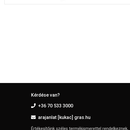
Kérdése van?
+36 70 533 3000
arajanlat [kukac] gras.hu
Értékesítőink széles termékismerettel rendelkeznek,