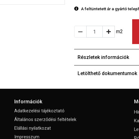
A feltüntetett ár a gyártó tele
m2
Részletek információk
Letölthető dokumentumok
Információk
M
Adatkezelési tájékoztató
Hí
Általános szerződési feltételek
Ka
Elállási nyilatkozat
Le
Impresszum
Ró