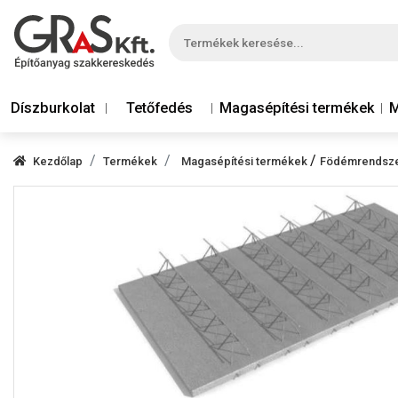
Díszburkolat
Tetőfedés
Magasépítési termékek
M
/
Kezdőlap
Termékek
Magasépítési termékek
Födémrendszer