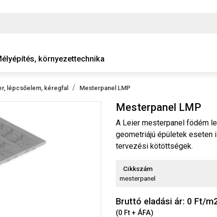
élyépítés, környezettechnika
, lépcsőelem, kéregfal
Mesterpanel LMP
Mesterpanel LMP
A Leier mesterpanel födém l
geometriájú épületek eseten 
tervezési kötöttségek.
Cikkszám
mesterpanel
Bruttó eladási ár: 0
Ft/m
(0 Ft + ÁFA)