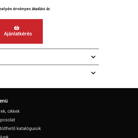
phelyén érvényes átadási ár.
Ajánlatkérés
enü
rek, cikkek
pcsolat
tölthető katalógusok
lunk