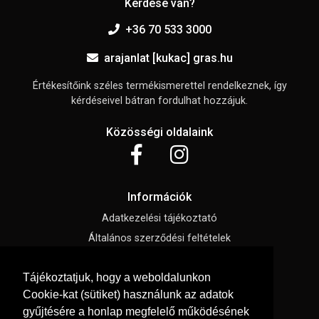
Kérdése van?
+36 70 533 3000
arajanlat [kukac] gras.hu
Értékesítőink széles termékismerettel rendelkeznek, így
kérdéseivel bátran fordulhat hozzájuk.
Közösségi oldalaink
Információk
Adatkezelési tájékoztató
Általános szerződési feltételek
Elállási nyilatkozat
Tájékoztatjuk, hogy a weboldalunkon
Impresszum
Cookie-kat (sütiket) használunk az adatok
Süti beállítások
gyűjtésére a honlap megfelelő működésének