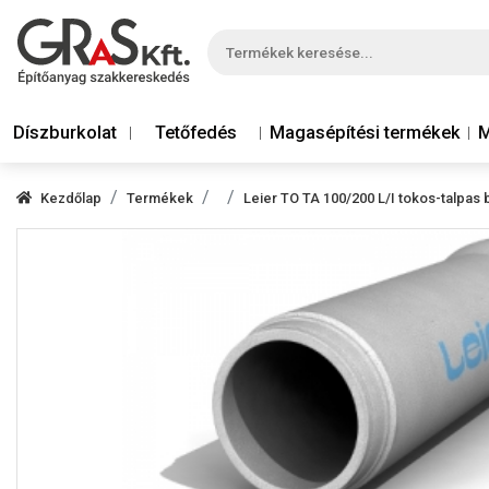
Díszburkolat
Tetőfedés
Magasépítési termékek
M
Kezdőlap
Termékek
Leier TO TA 100/200 L/I tokos-talpas 