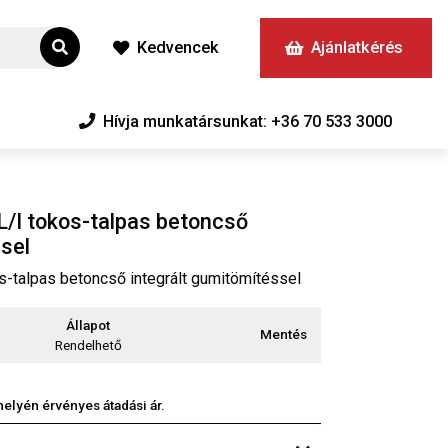
Kedvencek
Ajánlatkérés
Hívja munkatársunkat: +36 70 533 3000
L/I tokos-talpas betoncső
ssel
s-talpas betoncső integrált gumitömítéssel
Állapot
Mentés
Rendelhető
phelyén érvényes átadási ár.