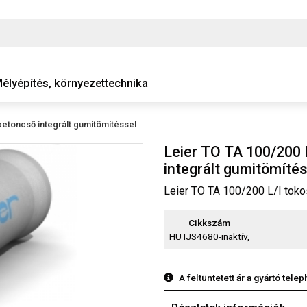
élyépítés, környezettechnika
betoncső integrált gumitömítéssel
Leier TO TA 100/200 
integrált gumitömíté
Leier TO TA 100/200 L/I toko
Cikkszám
HUTJS4680-inaktív,
A feltüntetett ár a gyártó tele