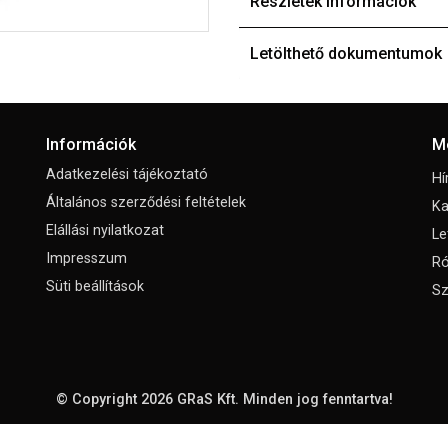
Részletek információk
Letölthető dokumentumok
Információk
M
Adatkezelési tájékoztató
Hí
Általános szerződési feltételek
Ka
Elállási nyilatkozat
Le
Impresszum
Ró
Süti beállítások
Sz
© Copyright 2026
GRaS Kft.
Minden jog fenntartva!