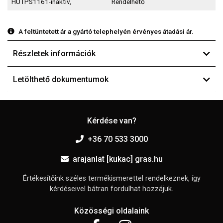
HUTPS1161-inaktív,
Rendelhető
A feltüntetett ár a gyártó telephelyén érvényes átadási ár.
Részletek információk
Letölthető dokumentumok
Kérdése van?
+36 70 533 3000
arajanlat [kukac] gras.hu
Értékesítőink széles termékismerettel rendelkeznek, így
kérdéseivel bátran fordulhat hozzájuk.
Közösségi oldalaink