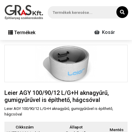
Kosár
Termékek
Leier AGY 100/90/12 L/G+H aknagyűrű,
gumigyűrűvel is építhető, hágcsóval
Leier AGY 100/90/12 L/G+H aknagyűrű, gumigyűrűvel is építhető,
hágcsóval
Cikkszám
Állapot
Mentés