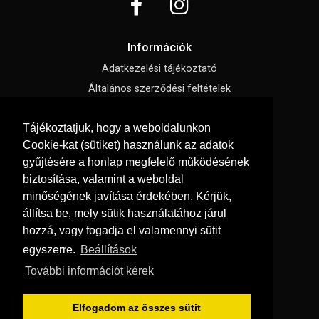
Információk
Adatkezelési tájékoztató
Általános szerződési feltételek
Elállási nyilatkozat
Tájékoztatjuk, hogy a weboldalunkon
Impresszum
Cookie-kat (sütiket) használunk az adatok
Süti beállítások
gyűjtésére a honlap megfelelő működésének
biztosítása, valamint a weboldal
Menü
minőségének javítása érdekében. Kérjük,
állítsa be, mely sütik használatához járul
Hírek, cikkek
hozzá, vagy fogadja el valamennyi sütit
Kapcsolat
egyszerre.
Beállítások
Letölthető katalógusok
További információt kérek
Rólunk
Szállítási feltételek
Elfogadom az összes sütit